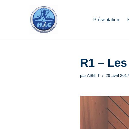
Aller
Présentation
au
contenu
R1 – Les 
par
ASBTT
29 avril 201