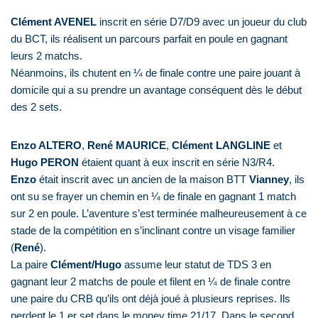
Clément AVENEL
inscrit en série D7/D9 avec un joueur du club
du BCT, ils réalisent un parcours parfait en poule en gagnant
leurs 2 matchs.
Néanmoins, ils chutent en ¼ de finale contre une paire jouant à
domicile qui a su prendre un avantage conséquent dès le début
des 2 sets.
Enzo ALTERO
,
René MAURICE
,
Clément LANGLINE
et
Hugo PERON
étaient quant à eux inscrit en série N3/R4.
Enzo
était inscrit avec un ancien de la maison BTT
Vianney
, ils
ont su se frayer un chemin en ¼ de finale en gagnant 1 match
sur 2 en poule. L’aventure s’est terminée malheureusement à ce
stade de la compétition en s’inclinant contre un visage familier
(
René
).
La paire
Clément/Hugo
assume leur statut de TDS 3 en
gagnant leur 2 matchs de poule et filent en ¼ de finale contre
une paire du CRB qu’ils ont déjà joué à plusieurs reprises. Ils
perdent le 1 er set dans le money time 21/17. Dans le second